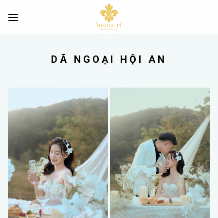
Skip
to
content
DÃ NGOẠI HỘI AN