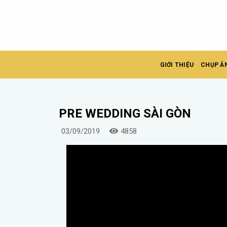
Skip
to
content
GIỚI THIỆU
CHỤP Ả
PRE WEDDING SÀI GÒN
03/09/2019
4858